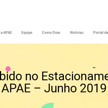
 a APAE
Equipe
Como Doar
Notícias
Portal d
ebido no Estacionam
APAE – Junho 2019